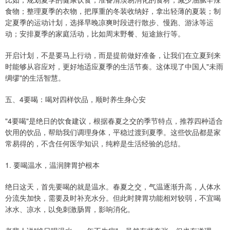
食物；整理夏季的衣物，把厚重的冬装收纳好，拿出轻薄的夏装；制
定夏季的运动计划，选择早晚凉爽时段进行散步、慢跑、游泳等运
动；安排夏季的家庭活动，比如周末野餐、短途旅行等。
开启计划，不是要马上行动，而是提前做好准备，让我们在立夏到来
时能够从容应对，更好地适应夏季的生活节奏。这体现了中国人"未雨
绸缪"的生活智慧。
五、4要喝：喝对四样饮品，顺时养生身心安
"4要喝"是绝日的饮食建议，根据春夏之交的季节特点，推荐四种适合
饮用的饮品，帮助我们调理身体，平稳过渡到夏季。这些饮品都是家
常易得的，不含任何医学知识，纯粹是生活经验的总结。
1. 要喝温水，温润脾胃护根本
绝日这天，首先要喝的就是温水。春夏之交，气温逐渐升高，人体水
分流失加快，需要及时补充水分。但此时脾胃功能相对较弱，不宜喝
冰水、凉水，以免刺激肠胃，影响消化。