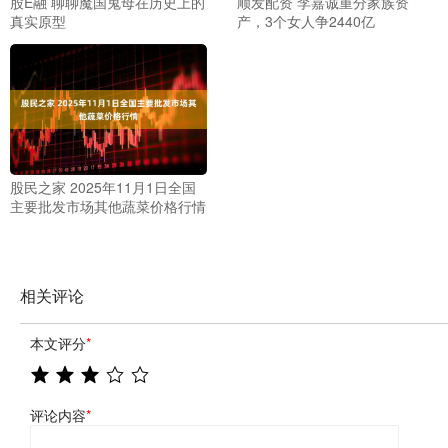
股E融 聊聊魔国鬼母在历史上的
顺发配资 李嘉诚重分家族资
真实原型
产，3个女人争2440亿
股民之家 2025年11月1日全国
主要批发市场其他蔬菜价格行情
相关评论
本文评分
*
评论内容
*