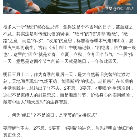
很多人一听"绝日"就心生忌讳，觉得这是个不吉利的日子，甚至避之
不及。其实这是对传统民俗的误读。"绝日"的"绝"并非"断绝"、"绝
路"之意，而是"终尽"、"收尾"的意思，标志着春季木气走到终点，夏
季火气即将萌生。古籍《玉门经》中明确记载："四绝者，四立前一辰
也"，这里的"四立"就是立春、立夏、立秋、立冬四个节气，"一辰"指
一天，意思是这四个节气的前一天就是绝日，一年仅此四天。
明日三月十二，作为春季的最后一天，是大自然新旧交替的过渡时
刻，天地间呈现出"气场不稳、能量断档"的状态。老祖宗们在长期的
生活实践中，总结出了"1不去、2不忌、3要开、4要喝"的生活准则，
这些不是束缚人的封建禁忌，而是顺应时节、护佑身心的实用经验，
藏着中国人"顺天应时"的生存智慧。
一、何为"绝日"？不是凶日，是季节的"交接仪式"
要理解"1不去、2不忌、3要开、4要喝"的讲究，首先得明白"绝日"的
真正含义。