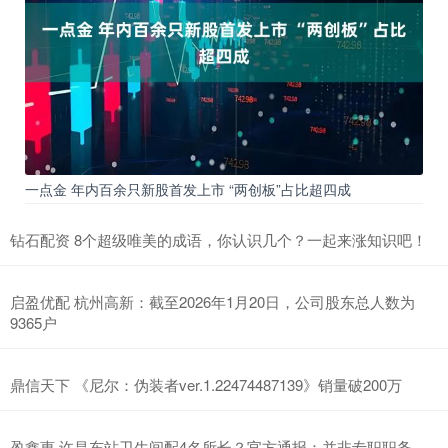
一点金 年内百余只新股首发上市 “两创板”占比超四成
钻石配资 8个超级唯美的成语，你认识几个？一起来涨知识吧！
启盈优配 杭州高新：截至2026年1月20日，公司股东总人数为
9365户
鼎信天下 《尼尔：伪装者ver.1.22474487139》销量破200万
盈鑫惠 许昌东站卫生间配4名所长？官方通报：并非专职职务