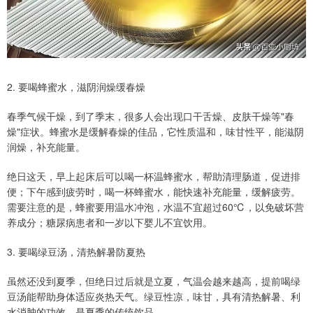
2. 要喝蜂蜜水，滋阴润燥缓春燥
春季气候干燥，到了季末，很多人会出现口干舌燥、皮肤干燥等"春
燥"症状。蜂蜜水是缓解春燥的佳品，它性质温和，味甘性平，能滋阴
润燥，补充能量。
绝日这天，早上起床后可以喝一杯温蜂蜜水，帮助清理肠道，促进排
便；下午感到疲劳时，喝一杯蜂蜜水，能快速补充能量，缓解疲劳。
需要注意的是，蜂蜜要用温水冲泡，水温不宜超过60℃，以免破坏营
养成分；糖尿病患者和一岁以下婴儿不宜饮用。
3. 要喝绿豆汤，清热解暑防夏热
虽然还没到夏季，但绝日过后就是立夏，气温会越来越高，提前喝绿
豆汤能帮助身体适应炎热天气。绿豆性凉，味甘，具有清热解暑、利
水消肿的功效，是夏季的传统饮品。