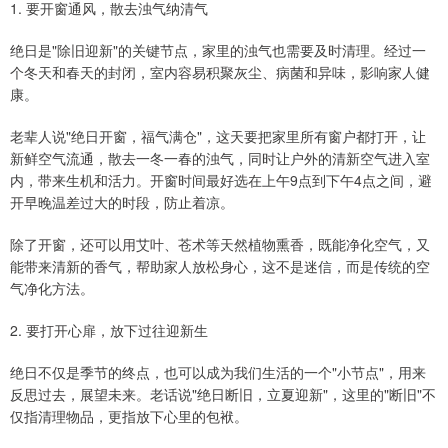
1. 要开窗通风，散去浊气纳清气
绝日是"除旧迎新"的关键节点，家里的浊气也需要及时清理。经过一
个冬天和春天的封闭，室内容易积聚灰尘、病菌和异味，影响家人健
康。
老辈人说"绝日开窗，福气满仓"，这天要把家里所有窗户都打开，让
新鲜空气流通，散去一冬一春的浊气，同时让户外的清新空气进入室
内，带来生机和活力。开窗时间最好选在上午9点到下午4点之间，避
开早晚温差过大的时段，防止着凉。
除了开窗，还可以用艾叶、苍术等天然植物熏香，既能净化空气，又
能带来清新的香气，帮助家人放松身心，这不是迷信，而是传统的空
气净化方法。
2. 要打开心扉，放下过往迎新生
绝日不仅是季节的终点，也可以成为我们生活的一个"小节点"，用来
反思过去，展望未来。老话说"绝日断旧，立夏迎新"，这里的"断旧"不
仅指清理物品，更指放下心里的包袱。