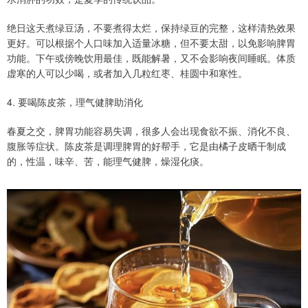
绝日这天煮绿豆汤，不要煮得太烂，保持绿豆的完整，这样清热效果
更好。可以根据个人口味加入适量冰糖，但不要太甜，以免影响脾胃
功能。下午或傍晚饮用最佳，既能解暑，又不会影响夜间睡眠。体质
虚寒的人可以少喝，或者加入几粒红枣、桂圆中和寒性。
4. 要喝陈皮茶，理气健脾助消化
春夏之交，脾胃功能容易失调，很多人会出现食欲不振、消化不良、
腹胀等症状。陈皮茶是调理脾胃的好帮手，它是由橘子皮晒干制成
的，性温，味辛、苦，能理气健脾，燥湿化痰。