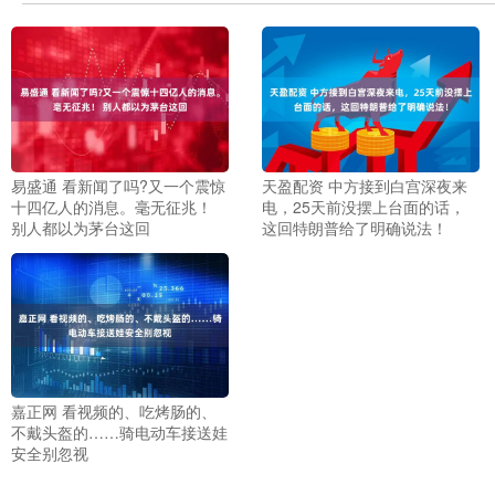
易盛通 看新闻了吗?又一个震惊
天盈配资 中方接到白宫深夜来
十四亿人的消息。毫无征兆！
电，25天前没摆上台面的话，
别人都以为茅台这回
这回特朗普给了明确说法！
嘉正网 看视频的、吃烤肠的、
不戴头盔的……骑电动车接送娃
安全别忽视