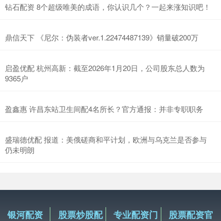
钻石配资 8个超级唯美的成语，你认识几个？一起来涨知识吧！
鼎信天下 《尼尔：伪装者ver.1.22474487139》销量破200万
启盈优配 杭州高新：截至2026年1月20日，公司股东总人数为
9365户
盈鑫惠 许昌东站卫生间配4名所长？官方通报：并非专职职务
盛瑞德优配 报道：美俄磋商和平计划，欧洲与乌克兰是否参与
仍未明朗
银河配资
股票炒股配
专业配资门
股票配资官