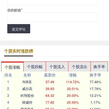
你的邮箱
*
提交评论
个股实时涨跌榜
个股跌幅
个股流入
个股流出
换手率
个股涨幅
排名
名称
最新价
涨幅
换手率
1
N津富
37.49
114.72%
77.46%
2
威尔高
39.83
20.01%
17.76%
3
科翔股份
64.32
20.00%
12.21%
4
锴威特
77.82
20.00%
1.17%
5
蜀道装备
33.61
19.99%
11.69%