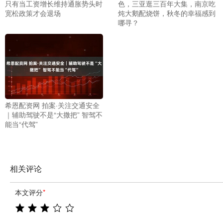
只有当工资增长维持通胀势头时
色，三亚逛三百年大集，南京吃
宽松政策才会退场
炖大鹅配烧饼，秋冬的幸福感到
哪寻？
希恩配资网 拍案·关注交通安全
｜辅助驾驶不是“大撒把” 智驾不
能当“代驾”
相关评论
本文评分
*