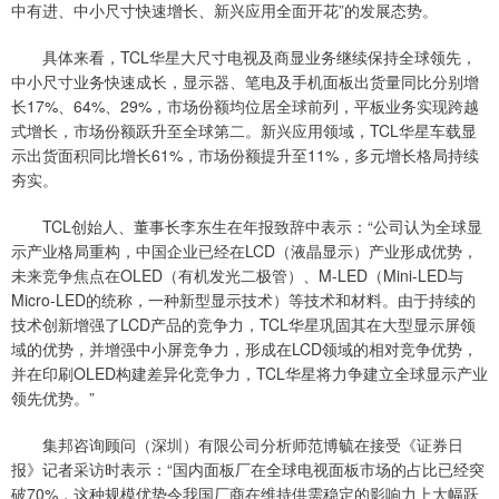
中有进、中小尺寸快速增长、新兴应用全面开花”的发展态势。
具体来看，TCL华星大尺寸电视及商显业务继续保持全球领先，
中小尺寸业务快速成长，显示器、笔电及手机面板出货量同比分别增
长17%、64%、29%，市场份额均位居全球前列，平板业务实现跨越
式增长，市场份额跃升至全球第二。新兴应用领域，TCL华星车载显
示出货面积同比增长61%，市场份额提升至11%，多元增长格局持续
夯实。
TCL创始人、董事长李东生在年报致辞中表示：“公司认为全球显
示产业格局重构，中国企业已经在LCD（液晶显示）产业形成优势，
未来竞争焦点在OLED（有机发光二极管）、M-LED（Mini-LED与
Micro-LED的统称，一种新型显示技术）等技术和材料。由于持续的
技术创新增强了LCD产品的竞争力，TCL华星巩固其在大型显示屏领
域的优势，并增强中小屏竞争力，形成在LCD领域的相对竞争优势，
并在印刷OLED构建差异化竞争力，TCL华星将力争建立全球显示产业
领先优势。”
集邦咨询顾问（深圳）有限公司分析师范博毓在接受《证券日
报》记者采访时表示：“国内面板厂在全球电视面板市场的占比已经突
破70%，这种规模优势令我国厂商在维持供需稳定的影响力上大幅跃