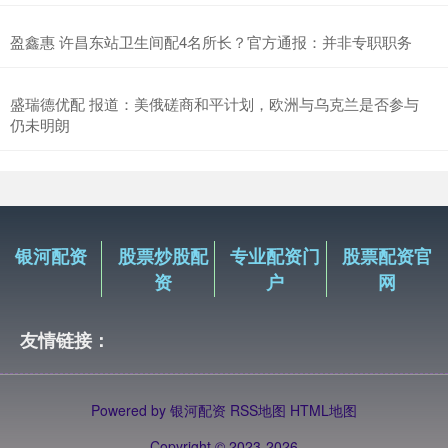
盈鑫惠 许昌东站卫生间配4名所长？官方通报：并非专职职务
盛瑞德优配 报道：美俄磋商和平计划，欧洲与乌克兰是否参与
仍未明朗
银河配资
股票炒股配
专业配资门
股票配资官
资
户
网
友情链接：
Powered by
银河配资
RSS地图
HTML地图
Copyright
© 2023-2026