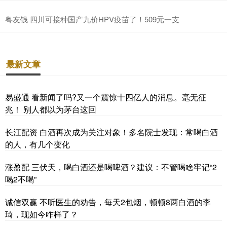
粤友钱 四川可接种国产九价HPV疫苗了！509元一支
最新文章
易盛通 看新闻了吗?又一个震惊十四亿人的消息。毫无征
兆！ 别人都以为茅台这回
长江配资 白酒再次成为关注对象！多名院士发现：常喝白酒
的人，有几个变化
涨盈配 三伏天，喝白酒还是喝啤酒？建议：不管喝啥牢记“2
喝2不喝”
诚信双赢 不听医生的劝告，每天2包烟，顿顿8两白酒的李
琦，现如今咋样了？