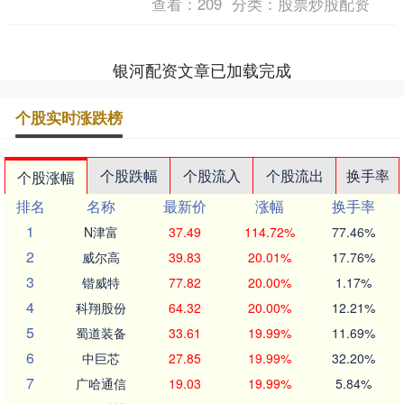
查看：
209
分类：
股票炒股配资
奖。在6年的从业经历....
银河配资文章已加载完成
个股实时涨跌榜
个股跌幅
个股流入
个股流出
换手率
个股涨幅
排名
名称
最新价
涨幅
换手率
1
N津富
37.49
114.72%
77.46%
2
威尔高
39.83
20.01%
17.76%
3
锴威特
77.82
20.00%
1.17%
4
科翔股份
64.32
20.00%
12.21%
5
蜀道装备
33.61
19.99%
11.69%
6
中巨芯
27.85
19.99%
32.20%
7
广哈通信
19.03
19.99%
5.84%