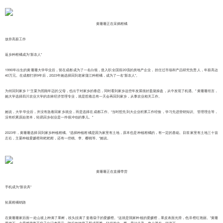
黄珊珊正在采摘柑橘
放弃高薪工作
返乡种柑橘成为“新农人”
1990年出生的黄珊珊大学毕业后，留在成都成为了一名白领，曾入职全国前20强的房地产企业，担任过市场和产品研究负责人，年薪高达
40万元。在成都打拼9年后，2023年她选择回到老家蒲江种柑橘，成为了一名“新农人”。
为何回到家乡？“主要为照顾年迈的父母，也出于对家乡的眷恋，同时看到家乡这些年发展很好盈珑操盘，从中发现了机遇。” 黄珊珊坦言，
她大学选择四川农业大学的农林经济管理专业，就是想着总有一天会再回到家乡，从事农业相关工作。
她说，大学毕业后，并没有急着回家乡就业，而是选择在成都工作。“当时想先到大企业积累工作经验，学习先进营销知识、管理理念等，
没有积累原始资本，轻易回乡创业是一件很冲动的事儿。”
2023年，黄珊珊选择回到家乡种植柑橘。“选择种植柑橘是因为家里有土地，原本也是种植柑橘的，有一定的基础。目前家里有土地三十亩
左右，主要种植爱媛橙和耙耙柑，还有一些桃、李、樱桃等。”她说。
黄珊珊正在直播带货
手机成为“新农具”
拓展柑橘销路
在黄珊珊家后面一处山坡上种满了果树，枝头挂满了套着袋子的爱媛橙。“这就是我家种植的爱媛橙，果皮表面光滑，色泽橙红艳丽。”黄珊