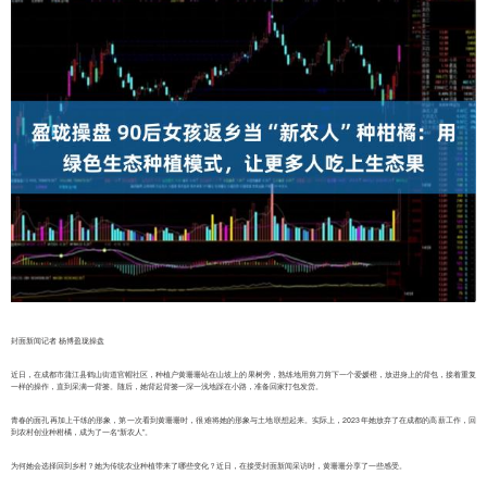
封面新闻记者 杨博盈珑操盘
近日，在成都市蒲江县鹤山街道官帽社区，种植户黄珊珊站在山坡上的果树旁，熟练地用剪刀剪下一个爱媛橙，放进身上的背包，接着重复
一样的操作，直到采满一背篓。随后，她背起背篓一深一浅地踩在小路，准备回家打包发货。
青春的面孔再加上干练的形象，第一次看到黄珊珊时，很难将她的形象与土地联想起来。实际上，2023年她放弃了在成都的高薪工作，回
到农村创业种柑橘，成为了一名“新农人”。
为何她会选择回到乡村？她为传统农业种植带来了哪些变化？近日，在接受封面新闻采访时，黄珊珊分享了一些感受。