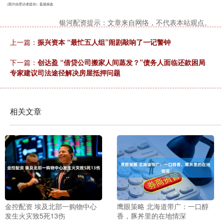
（图片由受访者提供）盈珑操盘
银河配资提示：文章来自网络，不代表本站观点。
上一篇：
振兴资本 “最忙五人组”闹剧敲响了一记警钟
下一篇：
创达盈 “借贷公司搬家人间蒸发？”债务人面临还款困局
专家建议司法途径解决房屋抵押问题
相关文章
金控配资 埃及北部一购物中心
鹰眼策略 北海道带广：一口醇
发生火灾致5死13伤
香，豚丼里的在地情深