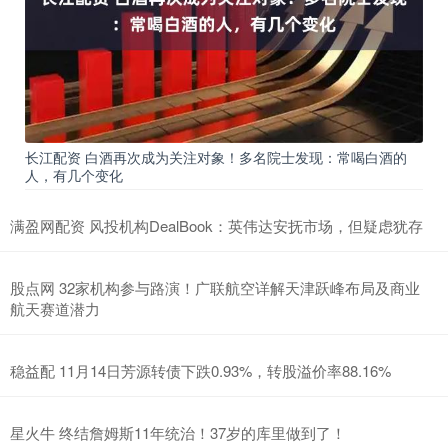
长江配资 白酒再次成为关注对象！多名院士发现：常喝白酒的
人，有几个变化
满盈网配资 风投机构DealBook：英伟达安抚市场，但疑虑犹存
股点网 32家机构参与路演！广联航空详解天津跃峰布局及商业
航天赛道潜力
稳益配 11月14日芳源转债下跌0.93%，转股溢价率88.16%
星火牛 终结詹姆斯11年统治！37岁的库里做到了！