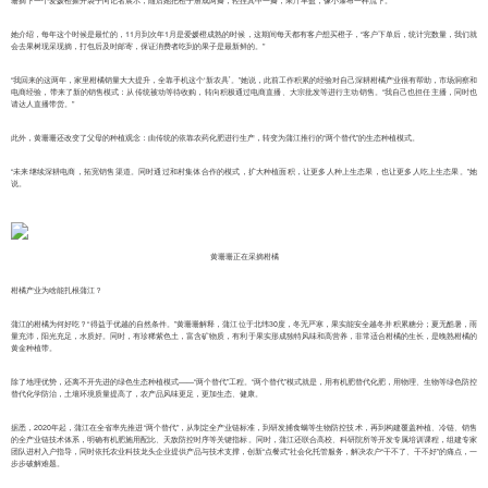
珊摘下一个爱媛橙撕开袋子向记者展示，随后她把橙子掰成两瓣，轻捏其中一瓣，果汁丰盈，像小瀑布一样流下。
她介绍，每年这个时候是最忙的，11月到次年1月是爱媛橙成熟的时候，这期间每天都有客户想买橙子，“客户下单后，统计完数量，我们就
会去果树现采现摘，打包后及时邮寄，保证消费者吃到的果子是最新鲜的。”
“我回来的这两年，家里柑橘销量大大提升，全靠手机这个‘新农具’。”她说，此前工作积累的经验对自己深耕柑橘产业很有帮助，市场洞察和
电商经验，带来了新的销售模式：从传统被动等待收购，转向积极通过电商直播、大宗批发等进行主动销售。“我自己也担任主播，同时也
请达人直播带货。”
此外，黄珊珊还改变了父母的种植观念：由传统的依靠农药化肥进行生产，转变为蒲江推行的“两个替代”的生态种植模式。
“未来继续深耕电商，拓宽销售渠道。同时通过和村集体合作的模式，扩大种植面积，让更多人种上生态果，也让更多人吃上生态果。”她
说。
黄珊珊正在采摘柑橘
柑橘产业为啥能扎根蒲江？
蒲江的柑橘为何好吃？“得益于优越的自然条件。”黄珊珊解释，蒲江位于北纬30度，冬无严寒，果实能安全越冬并积累糖分；夏无酷暑，雨
量充沛，阳光充足，水质好。同时，有珍稀紫色土，富含矿物质，有利于果实形成独特风味和高营养，非常适合柑橘的生长，是晚熟柑橘的
黄金种植带。
除了地理优势，还离不开先进的绿色生态种植模式——“两个替代”工程。“两个替代”模式就是，用有机肥替代化肥，用物理、生物等绿色防控
替代化学防治，土壤环境质量提高了，农产品风味更足，更加生态、健康。
据悉，2020年起，蒲江在全省率先推进“两个替代”，从制定全产业链标准，到研发捕食螨等生物防控技术，再到构建覆盖种植、冷链、销售
的全产业链技术体系，明确有机肥施用配比、天敌防控时序等关键指标。同时，蒲江还联合高校、科研院所等开发专属培训课程，组建专家
团队进村入户指导，同时依托农业科技龙头企业提供产品与技术支撑，创新“点餐式”社会化托管服务，解决农户“干不了、干不好”的痛点，一
步步破解难题。