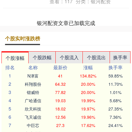
查看：
117
分类：
银河配资
银河配资文章已加载完成
个股实时涨跌榜
个股跌幅
个股流入
个股流出
换手率
个股涨幅
排名
名称
最新价
涨幅
换手率
1
N津富
41
134.82%
59.85%
2
科翔股份
64.32
20.00%
11.70%
3
锴威特
77.82
20.00%
1.01%
4
广哈通信
19.03
19.99%
5.68%
5
欣天科技
18.02
19.97%
27.35%
6
飞天诚信
12.56
19.96%
7.36%
7
中巨芯
27.3
17.62%
24.41%