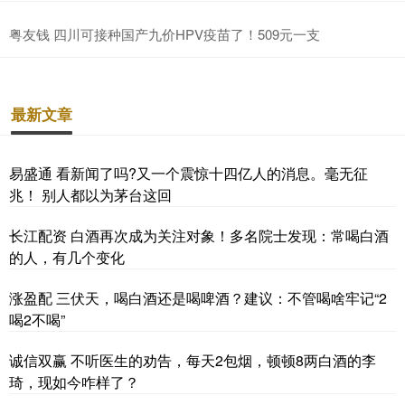
粤友钱 四川可接种国产九价HPV疫苗了！509元一支
最新文章
易盛通 看新闻了吗?又一个震惊十四亿人的消息。毫无征
兆！ 别人都以为茅台这回
长江配资 白酒再次成为关注对象！多名院士发现：常喝白酒
的人，有几个变化
涨盈配 三伏天，喝白酒还是喝啤酒？建议：不管喝啥牢记“2
喝2不喝”
诚信双赢 不听医生的劝告，每天2包烟，顿顿8两白酒的李
琦，现如今咋样了？