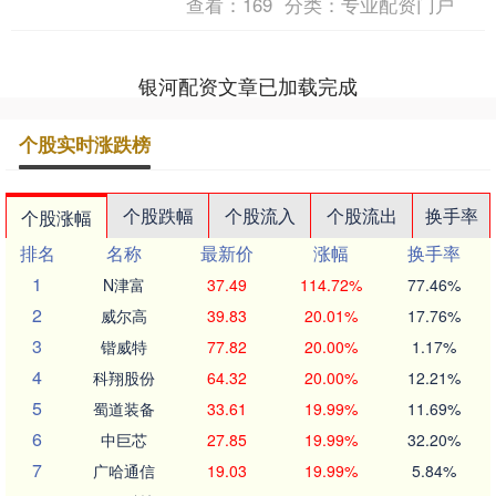
查看：
169
分类：
专业配资门户
日，中国人民银行....
银河配资文章已加载完成
个股实时涨跌榜
个股跌幅
个股流入
个股流出
换手率
个股涨幅
排名
名称
最新价
涨幅
换手率
1
N津富
37.49
114.72%
77.46%
2
威尔高
39.83
20.01%
17.76%
3
锴威特
77.82
20.00%
1.17%
4
科翔股份
64.32
20.00%
12.21%
5
蜀道装备
33.61
19.99%
11.69%
6
中巨芯
27.85
19.99%
32.20%
7
广哈通信
19.03
19.99%
5.84%