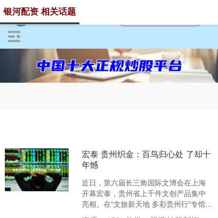
银河配资 相关话题
宏泰 贵州织金：百鸟归心处 了却十
年憾
近日，第六届长三角国际文博会在上海
开幕宏泰，贵州省上千件文创产品集中
亮相。在“文旅新天地 多彩贵州行”专馆展
陈中，大型天然彩染壁挂《九天和鸣•百