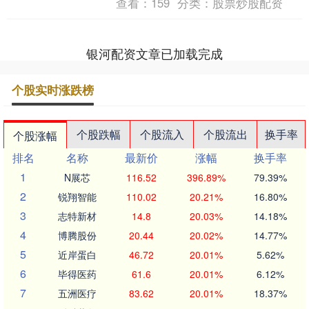
查看：
159
分类：
股票炒股配资
鸟归心》的中央，....
银河配资文章已加载完成
个股实时涨跌榜
个股跌幅
个股流入
个股流出
换手率
个股涨幅
排名
名称
最新价
涨幅
换手率
1
N展芯
116.52
396.89%
79.39%
2
锐翔智能
110.02
20.21%
16.80%
3
志特新材
14.8
20.03%
14.18%
4
博腾股份
20.44
20.02%
14.77%
5
近岸蛋白
46.72
20.01%
5.62%
6
毕得医药
61.6
20.01%
6.12%
7
五洲医疗
83.62
20.01%
18.37%