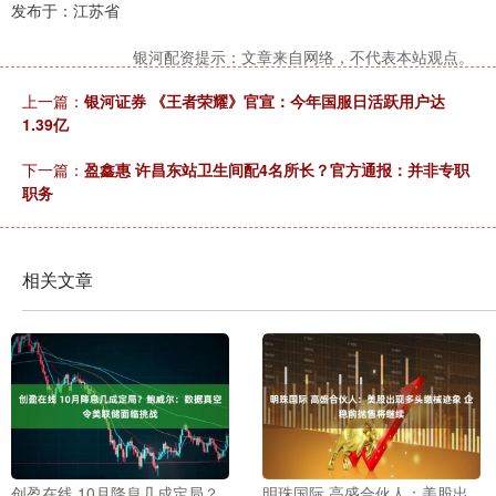
发布于：江苏省
银河配资提示：文章来自网络，不代表本站观点。
上一篇：
银河证券 《王者荣耀》官宣：今年国服日活跃用户达
1.39亿
下一篇：
盈鑫惠 许昌东站卫生间配4名所长？官方通报：并非专职
职务
相关文章
创盈在线 10月降息几成定局？
明珠国际 高盛合伙人：美股出