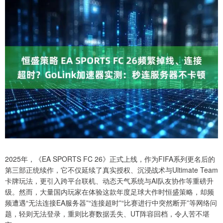
2025年，《EA SPORTS FC 26》正式上线，作为FIFA系列更名后的
第三部正统续作，它不仅延续了真实授权、沉浸战术与Ultimate Team
卡牌玩法，更引入跨平台联机、动态天气系统与AI队友协作等重磅升
级。然而，大量国内玩家在体验这款年度足球大作时恒盛策略，却频
频遭遇“无法连接EA服务器”“连接超时”“比赛进行中突然断开”等网络问
题，轻则无法登录，重则比赛数据丢失、UT阵容回档，令人苦不堪