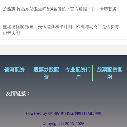
盈鑫惠 许昌东站卫生间配4名所长？官方通报：并非专职职务
盛瑞德优配 报道：美俄磋商和平计划，欧洲与乌克兰是否参与
仍未明朗
银河配资
股票炒股配
专业配资门
股票配资官
资
户
网
友情链接：
Powered by
银河配资
RSS地图
HTML地图
Copyright
© 2023-2026