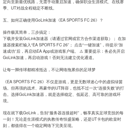
定向至新最优线路，无需手动重启加速，确保职业生涯模式、在线赛
季、UT对战全程稳定不断线。
五、如何正确使用GoLink加速《EA SPORTS FC 26》？
操作极其简单，三步搞定：
下载并安装GoLink加速器（请通过官网或官方合作渠道获取）； 在加
速器搜索栏输入“EA SPORTS FC 26”； 点击“一键加速”，待提示“加
速成功”后，再启动EA App或游戏客户端。 ⚠️ 重要提示：务必先开启
GoLink加速，再启动游戏！否则无法建立优化通道。
让每一脚传球都精准抵达，不让网络拖累你的足球梦
《EA SPORTS FC 26》不仅是游戏，更是无数球迷心中的虚拟绿茵
场。但再强的战术、再豪华的UT阵容，也抵不过一次“连接失败”的打
击。选择GoLink加速器，就是选择稳定、低延迟、高可靠的游戏环
境。
现在就下载GoLink，告别“服务器连接超时”，畅享真实足球竞技的每
一刻！无论是生涯模式的执教传奇恒盛策略，还是UT卡包的欧皇时
刻，都值得在一个稳定网络下完美呈现。