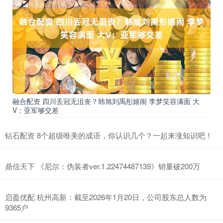
融合配资 四川丢冠无沮丧？韩旭刘禹彤嬉闹 李梦笑容满面 大
V：亚军够交差
钻石配资 8个超级唯美的成语，你认识几个？一起来涨知识吧！
鼎信天下 《尼尔：伪装者ver.1.22474487139》销量破200万
启盈优配 杭州高新：截至2026年1月20日，公司股东总人数为
9365户