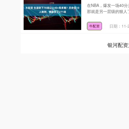
在NBA，爆发一场40
那就是另一层级的狠人了
日期：11-
牛配资
银河配资
上证指数
3900.35
00
-0.01%
21.92
0.