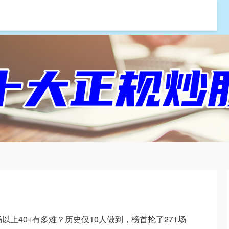
银河配资
股票炒股配资
专业配资门户
场以上40+有多难？历史仅10人做到，榜首抡了271场