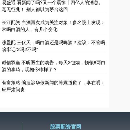
易盛通 看新闻了吗?又一个震惊十四亿人的消息。
毫无征兆！ 别人都以为茅台这回
长江配资 白酒再次成为关注对象！多名院士发现：
常喝白酒的人，有几个变化
涨盈配 三伏天，喝白酒还是喝啤酒？建议：不管喝
啥牢记“2喝2不喝”
诚信双赢 不听医生的劝告，每天2包烟，顿顿8两白
酒的李琦，现如今咋样了？
有富策略 编造涉华假新闻的韩媒道歉了，李在明：
应严肃问责
股票配资官网