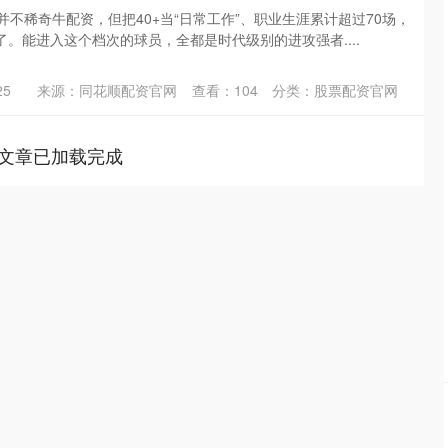
分并不稀奇牛配资，但把40+当“日常工作”、职业生涯累计超过70场，
。能进入这个档次的球员，全都是时代级别的进攻强者....
25
来源：同花顺配资官网
查看：
104
分类：
股票配资官网
文章已加载完成
深证成指
14110.12
57%
-34.08
-0.24%