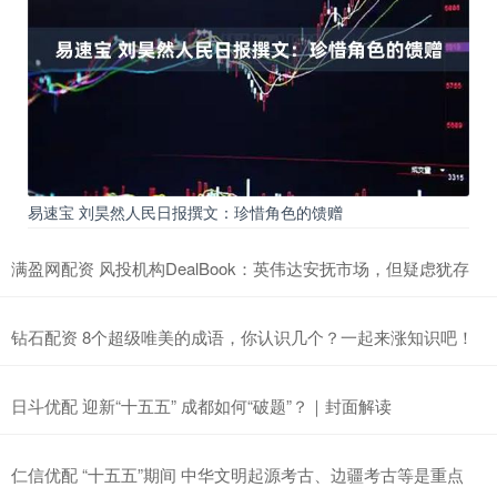
易速宝 刘昊然人民日报撰文：珍惜角色的馈赠
满盈网配资 风投机构DealBook：英伟达安抚市场，但疑虑犹存
钻石配资 8个超级唯美的成语，你认识几个？一起来涨知识吧！
日斗优配 迎新“十五五” 成都如何“破题”？｜封面解读
仁信优配 “十五五”期间 中华文明起源考古、边疆考古等是重点