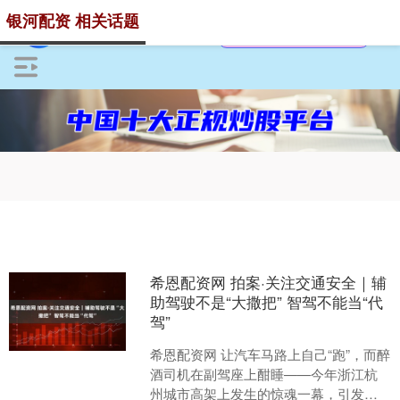
银河配资 相关话题
希恩配资网 拍案·关注交通安全｜辅
助驾驶不是“大撒把” 智驾不能当“代
驾”
希恩配资网 让汽车马路上自己“跑”，而醉
酒司机在副驾座上酣睡——今年浙江杭
州城市高架上发生的惊魂一幕，引发公