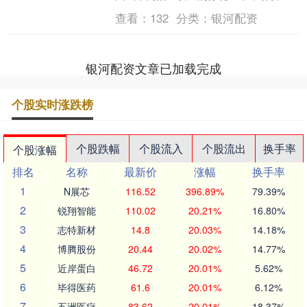
众对智能辅助驾驶被滥用的担忧。近年
查看：
132
分类：
银河配资
来，与智驾相关的危....
银河配资文章已加载完成
个股实时涨跌榜
个股跌幅
个股流入
个股流出
换手率
个股涨幅
排名
名称
最新价
涨幅
换手率
1
N展芯
116.52
396.89%
79.39%
2
锐翔智能
110.02
20.21%
16.80%
3
志特新材
14.8
20.03%
14.18%
4
博腾股份
20.44
20.02%
14.77%
5
近岸蛋白
46.72
20.01%
5.62%
6
毕得医药
61.6
20.01%
6.12%
7
五洲医疗
83.62
20.01%
18.37%