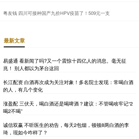
粤友钱 四川可接种国产九价HPV疫苗了！509元一支
最新文章
易盛通 看新闻了吗?又一个震惊十四亿人的消息。毫无征
兆！ 别人都以为茅台这回
长江配资 白酒再次成为关注对象！多名院士发现：常喝白酒
的人，有几个变化
涨盈配 三伏天，喝白酒还是喝啤酒？建议：不管喝啥牢记“2
喝2不喝”
诚信双赢 不听医生的劝告，每天2包烟，顿顿8两白酒的李
琦，现如今咋样了？