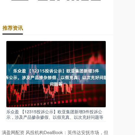
推荐资讯
乐众盈 【12315投诉公示】欧亚集团新增3件投诉公
示，涉及产品掺杂掺假、以假充真、以次充好问题等
满盈网配资 风投机构DealBook：英伟达安抚市场，但