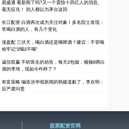
易盛通 看新闻了吗?又一个震惊十四亿人的消息。
毫无征兆！ 别人都以为茅台这回
长江配资 白酒再次成为关注对象！多名院士发现：
常喝白酒的人，有几个变化
涨盈配 三伏天，喝白酒还是喝啤酒？建议：不管喝
啥牢记“2喝2不喝”
诚信双赢 不听医生的劝告，每天2包烟，顿顿8两白
酒的李琦，现如今咋样了？
有富策略 编造涉华假新闻的韩媒道歉了，李在明：
应严肃问责
股票配资官网