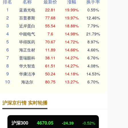
排名
名称
最新价
涨幅
换手率
1
蓝盾光电
22.81
19.99%
0.55%
2
百普赛斯
77.68
19.97%
12.46%
3
近岸蛋白
55.54
18.88%
7.79%
4
中能电气
7.6
14.98%
21.79%
5
毕得医药
70.67
14.72%
8.97%
6
海正生材
11.89
14.66%
4.66%
7
普瑞眼科
38.11
14.27%
6.76%
8
华大智造
61.51
14.27%
4.08%
9
华康洁净
50.24
14.18%
14.53%
10
海达尔
80.75
13.27%
6.70%
沪深京行情 实时轮播
北证50
1125.45
创
-8.79
-0.78%