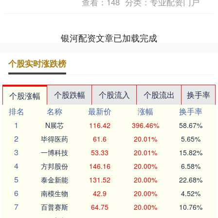
查看：
148
分类：
专业配资门户
银河配资文章已加载完成
个股实时涨跌榜
个股跌幅
个股流入
个股流出
换手率
个股涨幅
排名
名称
最新价
涨幅
换手率
1
N展芯
116.42
396.46%
58.67%
2
毕得医药
61.6
20.01%
5.65%
3
一博科技
53.33
20.01%
15.82%
4
方邦股份
146.16
20.00%
6.58%
5
泰金新能
131.52
20.00%
22.68%
6
南模生物
42.9
20.00%
4.52%
7
百普赛斯
64.75
20.00%
10.76%