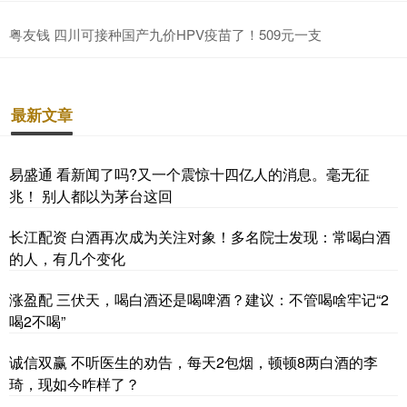
粤友钱 四川可接种国产九价HPV疫苗了！509元一支
最新文章
易盛通 看新闻了吗?又一个震惊十四亿人的消息。毫无征
兆！ 别人都以为茅台这回
长江配资 白酒再次成为关注对象！多名院士发现：常喝白酒
的人，有几个变化
涨盈配 三伏天，喝白酒还是喝啤酒？建议：不管喝啥牢记“2
喝2不喝”
诚信双赢 不听医生的劝告，每天2包烟，顿顿8两白酒的李
琦，现如今咋样了？