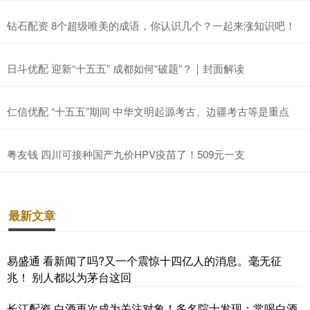
钻石配资 8个超级唯美的成语，你认识几个？一起来涨知识吧！
日斗优配 迎新“十五五” 成都如何“破题”？｜封面解读
仁信优配 “十五五”期间 中华文明起源考古、边疆考古等是重点
粤友钱 四川可接种国产九价HPV疫苗了！509元一支
最新文章
易盛通 看新闻了吗?又一个震惊十四亿人的消息。毫无征
兆！ 别人都以为茅台这回
长江配资 白酒再次成为关注对象！多名院士发现：常喝白酒