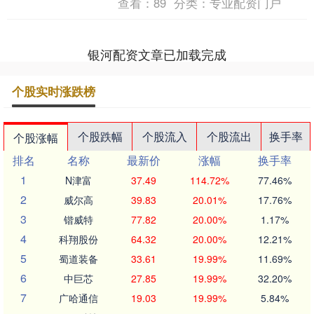
查看：
89
分类：
专业配资门户
以“深....
银河配资文章已加载完成
个股实时涨跌榜
个股跌幅
个股流入
个股流出
换手率
个股涨幅
排名
名称
最新价
涨幅
换手率
1
N津富
37.49
114.72%
77.46%
2
威尔高
39.83
20.01%
17.76%
3
锴威特
77.82
20.00%
1.17%
4
科翔股份
64.32
20.00%
12.21%
5
蜀道装备
33.61
19.99%
11.69%
6
中巨芯
27.85
19.99%
32.20%
7
广哈通信
19.03
19.99%
5.84%