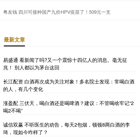
粤友钱 四川可接种国产九价HPV疫苗了！509元一支
最新文章
易盛通 看新闻了吗?又一个震惊十四亿人的消息。毫无征
兆！ 别人都以为茅台这回
长江配资 白酒再次成为关注对象！多名院士发现：常喝白酒
的人，有几个变化
涨盈配 三伏天，喝白酒还是喝啤酒？建议：不管喝啥牢记“2
喝2不喝”
诚信双赢 不听医生的劝告，每天2包烟，顿顿8两白酒的李
琦，现如今咋样了？