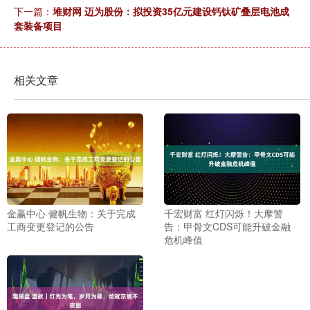
下一篇：
堆财网 迈为股份：拟投资35亿元建设钙钛矿叠层电池成
套装备项目
相关文章
金赢中心 健帆生物：关于完成
千宏财富 红灯闪烁！大摩警
工商变更登记的公告
告：甲骨文CDS可能升破金融
危机峰值