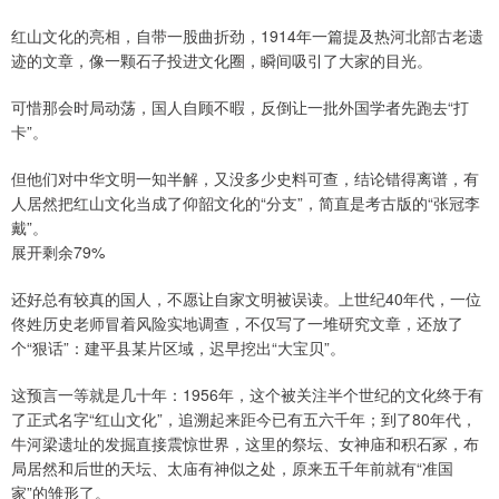
红山文化的亮相，自带一股曲折劲，1914年一篇提及热河北部古老遗
迹的文章，像一颗石子投进文化圈，瞬间吸引了大家的目光。
可惜那会时局动荡，国人自顾不暇，反倒让一批外国学者先跑去“打
卡”。
但他们对中华文明一知半解，又没多少史料可查，结论错得离谱，有
人居然把红山文化当成了仰韶文化的“分支”，简直是考古版的“张冠李
戴”。
展开剩余79%
还好总有较真的国人，不愿让自家文明被误读。上世纪40年代，一位
佟姓历史老师冒着风险实地调查，不仅写了一堆研究文章，还放了
个“狠话”：建平县某片区域，迟早挖出“大宝贝”。
这预言一等就是几十年：1956年，这个被关注半个世纪的文化终于有
了正式名字“红山文化”，追溯起来距今已有五六千年；到了80年代，
牛河梁遗址的发掘直接震惊世界，这里的祭坛、女神庙和积石冢，布
局居然和后世的天坛、太庙有神似之处，原来五千年前就有“准国
家”的雏形了。