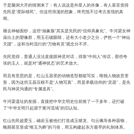
于是脑洞大开的猜测来了：有人说这是外星人的肖像，有人甚至觉得
先民是“星际移民”。但这些浪漫的想象，终究抵不过考古发现的真
相。
褪去神秘面纱，这些“抽象脸”其实是先民的“信仰具象化”。牛河梁女神
庙出土的塑像群，用玉石镶眼睛，还有大小老少之分，俨然一个“神仙
天团”，这和当时流行的“万物有灵”观念分不开。
先民觉得，普通人没法直接跟神灵对话，得靠“中间人”传话，那些夸
张的玉人，就是对“通神状态”的艺术放大。
而且有意思的是，红山玉器里的动物造型都挺写实，唯独人物故意变
形，因为这些玉器压根不是“人物写真”，而是承载信仰的“灵器”，是先
民与神灵沟通的“专属道具”。
牛河梁遗址的发掘，直接把中华文明史往前推了一千多年，还打破
了“中华文明只起源于黄河流域”的旧认知。
红山先民超爱玉，岫岩玉被他们打造成玉猪龙、勾云佩等各种器物，
晚期甚至形成“唯玉为葬”的习俗，用玉构建起东方最早的礼制体系。