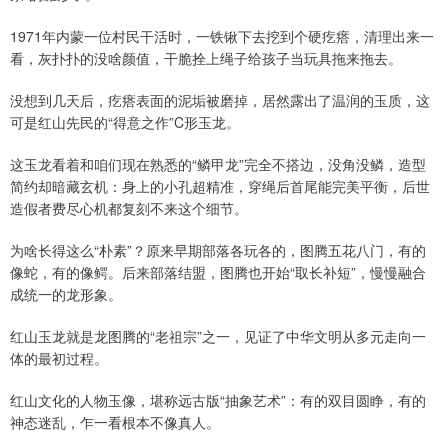
1971年内蒙一位村民干活时，一铁锹下去挖到个硬疙瘩，清理出来一
看，灰扑扑的没啥颜值，干脆拴上绳子给孩子当玩具拖来拖去。
没想到几天后，疙瘩表面的泥垢被磨掉，居然露出了温润的玉质，这
可是红山先民的“得意之作”C形玉龙。
这玉龙看着和咱们现在熟悉的“鳞甲龙”完全不搭边，没角没鳞，造型
简约却暗藏玄机：身上的小孔超精准，穿绳后首尾能完美平衡，后世
造假者费尽心机都复刻不来这个细节。
为啥长得这么“朴素”？原来早期部落各玩各的，图腾五花八门，有的
像蛇，有的像鳄。后来部落结盟，图腾也开始“取长补短”，慢慢融合
成统一的龙形象。
红山玉龙就是龙图腾的“老祖宗”之一，见证了中华文明从多元走向一
体的最初过程。
红山文化的人物玉像，堪称远古版“抽象艺术”：有的双目圆睁，有的
神态迷乱，乍一看根本不像真人。