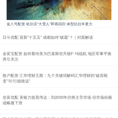
金八号配资 哈尔滨“大雪人”即将回归 体型比往年更大
日斗优配 迎新“十五五” 成都如何“破题”？｜封面解读
金富宝配资 如何看待美为巴基斯坦升级F-16战机 地区军事平衡
再引关注
散户配资 汇华理财王茜：九个关键词解码汇华理财的“破茧蜕
变”与“行稳致远”
垒富优配 美银力挺英伟达：到2030年仍将主导市场 但市场份额
或略微下滑