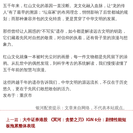
五千年来，红山文化的基因一直没断。龙文化融入血脉，让“龙的传
人”有了最早的溯源；“坛庙冢”的布局理念，悄悄影响了后世都城的规
划；而那种兼容并包的文化特质，更是贯穿了中华文明的发展。
那些曾经让人困惑的“不写实”遗存，如今都是解读远古文明的钥匙，
它们藏着先民对自然的敬畏，对信仰的执着，还有骨子里的浪漫与想
象力。
红山文化就像一本被时光尘封的画册，每一件文物都是先民留下的涂
鸦。从乱世中的偶然发现，到科学考古的系统解读，我们慢慢读懂了
五千年前的智慧与浪漫。
这些跨越千年的遗存告诉我们，中华文明的源远流长，不仅在于历史
悠久，更在于先民们敢想敢创的活力。
发布于：重庆市
银河配资提示：文章来自网络，不代表本站观点。
上一篇：
大牛证券港股 《冥河：贪婪之刃》IGN 6分：剧情性能短
板拖累整体表现