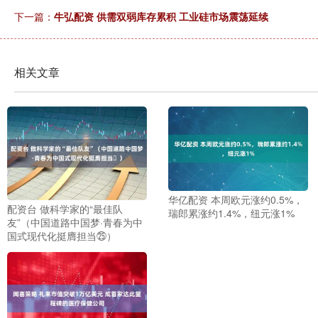
下一篇：
牛弘配资 供需双弱库存累积 工业硅市场震荡延续
相关文章
华亿配资 本周欧元涨约0.5%，
配资台 做科学家的“最佳队
瑞郎累涨约1.4%，纽元涨1%
友”（中国道路中国梦·青春为中
国式现代化挺膺担当㉕）