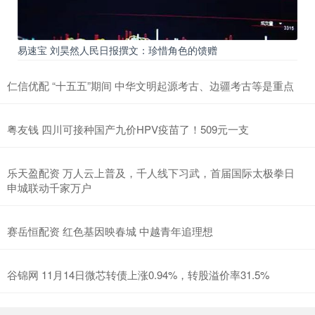
易速宝 刘昊然人民日报撰文：珍惜角色的馈赠
仁信优配 “十五五”期间 中华文明起源考古、边疆考古等是重点
粤友钱 四川可接种国产九价HPV疫苗了！509元一支
乐天盈配资 万人云上普及，千人线下习武，首届国际太极拳日
申城联动千家万户
赛岳恒配资 红色基因映春城 中越青年追理想
谷锦网 11月14日微芯转债上涨0.94%，转股溢价率31.5%