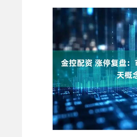
深证成指
14110.12
.92
0.57%
-34.08
-0