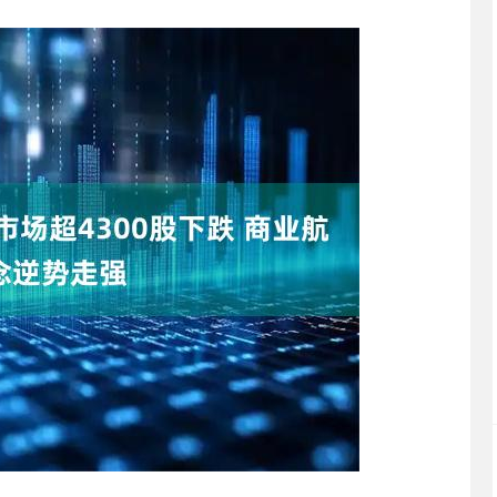
沪深300
4651.31
.24%
-6.85
-0.15%