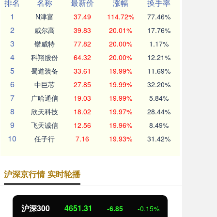
排名
名称
最新价
涨幅
换手率
1
N津富
37.49
114.72%
77.46%
2
威尔高
39.83
20.01%
17.76%
3
锴威特
77.82
20.00%
1.17%
4
科翔股份
64.32
20.00%
12.21%
5
蜀道装备
33.61
19.99%
11.69%
6
中巨芯
27.85
19.99%
32.20%
7
广哈通信
19.03
19.99%
5.84%
8
欣天科技
18.02
19.97%
28.44%
9
飞天诚信
12.56
19.96%
8.49%
10
任子行
7.16
19.93%
31.42%
沪深京行情 实时轮播
北证50
1122.88
创
3.42
0.30%