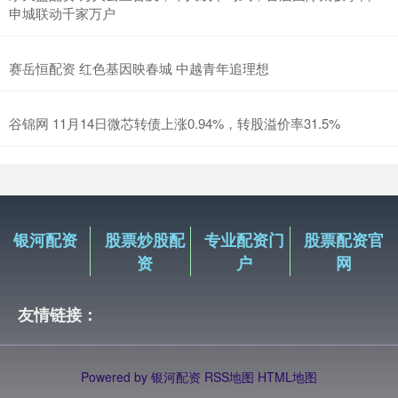
申城联动千家万户
赛岳恒配资 红色基因映春城 中越青年追理想
谷锦网 11月14日微芯转债上涨0.94%，转股溢价率31.5%
银河配资
股票炒股配
专业配资门
股票配资官
资
户
网
友情链接：
Powered by
银河配资
RSS地图
HTML地图