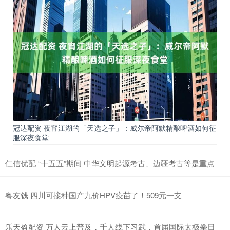
冠达配资 夜宵江湖的「天选之子」：威尔帝阿默精酿啤酒如何征
服深夜食堂
仁信优配 “十五五”期间 中华文明起源考古、边疆考古等是重点
粤友钱 四川可接种国产九价HPV疫苗了！509元一支
乐天盈配资 万人云上普及，千人线下习武，首届国际太极拳日