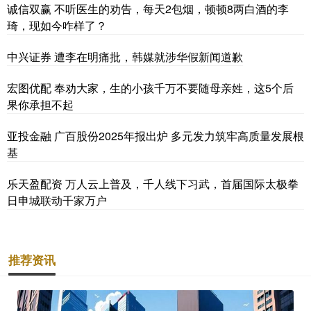
诚信双赢 不听医生的劝告，每天2包烟，顿顿8两白酒的李
琦，现如今咋样了？
中兴证券 遭李在明痛批，韩媒就涉华假新闻道歉
宏图优配 奉劝大家，生的小孩千万不要随母亲姓，这5个后
果你承担不起
亚投金融 广百股份2025年报出炉 多元发力筑牢高质量发展根
基
乐天盈配资 万人云上普及，千人线下习武，首届国际太极拳
日申城联动千家万户
推荐资讯