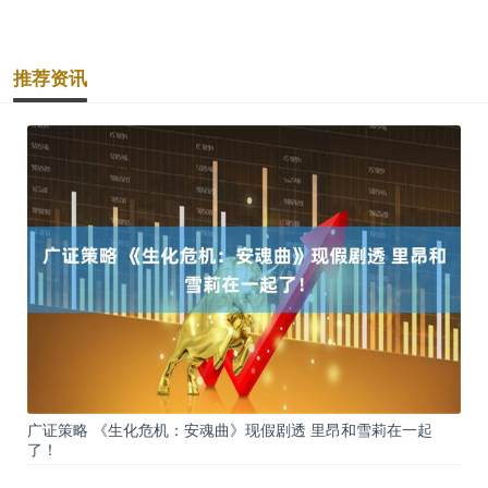
推荐资讯
广证策略 《生化危机：安魂曲》现假剧透 里昂和雪莉在一起
了！