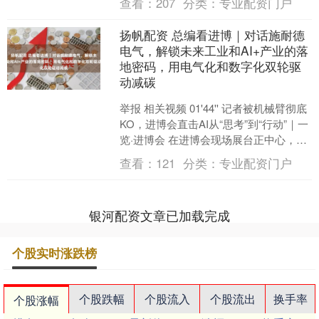
查看：
207
分类：
专业配资门户
扬帆配资 总编看进博｜对话施耐德
电气，解锁未来工业和AI+产业的落
地密码，用电气化和数字化双轮驱
动减碳
举报 相关视频 01'44'' 记者被机械臂彻底
KO，进博会直击AI从“思考”到“行动”｜一
览·进博会 在进博会现场展台正中心，第
一财经....
查看：
121
分类：
专业配资门户
银河配资文章已加载完成
个股实时涨跌榜
个股跌幅
个股流入
个股流出
换手率
个股涨幅