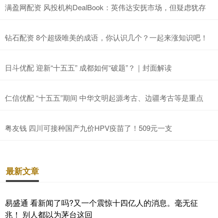
满盈网配资 风投机构DealBook：英伟达安抚市场，但疑虑犹存
钻石配资 8个超级唯美的成语，你认识几个？一起来涨知识吧！
日斗优配 迎新“十五五” 成都如何“破题”？｜封面解读
仁信优配 “十五五”期间 中华文明起源考古、边疆考古等是重点
粤友钱 四川可接种国产九价HPV疫苗了！509元一支
最新文章
易盛通 看新闻了吗?又一个震惊十四亿人的消息。毫无征
兆！ 别人都以为茅台这回