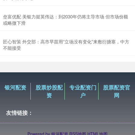
垒富优配 美银力挺英伟达：到2030年仍将主导市场 但市场份额
或略微下滑
匠心智策 外交部：高市早苗用“立场没有变化”来敷衍搪塞，中方
不能接受
银河配资
股票炒股配
专业配资门
股票配资官
资
户
网
友情链接：
Powered by
银河配资
RSS地图
HTML地图