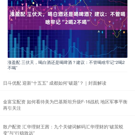
涨盈配 三伏天，喝白酒还是喝啤酒？建议：不管喝啥牢记“2喝2
不喝”
日斗优配 迎新“十五五” 成都如何“破题”？｜封面解读
金富宝配资 如何看待美为巴基斯坦升级F-16战机 地区军事平衡
再引关注
散户配资 汇华理财王茜：九个关键词解码汇华理财的“破茧蜕
变”与“行稳致远”