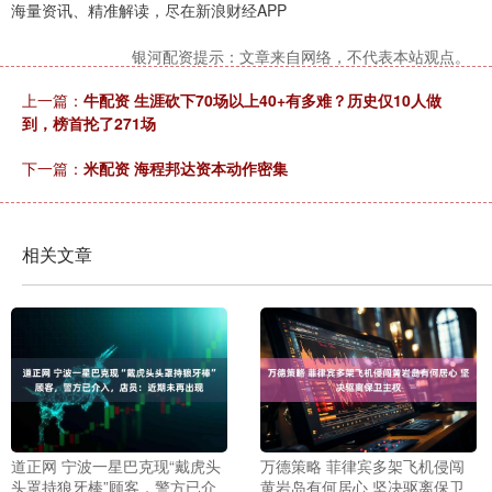
海量资讯、精准解读，尽在新浪财经APP
银河配资提示：文章来自网络，不代表本站观点。
上一篇：
牛配资 生涯砍下70场以上40+有多难？历史仅10人做
到，榜首抡了271场
下一篇：
米配资 海程邦达资本动作密集
相关文章
道正网 宁波一星巴克现“戴虎头
万德策略 菲律宾多架飞机侵闯
头罩持狼牙棒”顾客，警方已介
黄岩岛有何居心 坚决驱离保卫