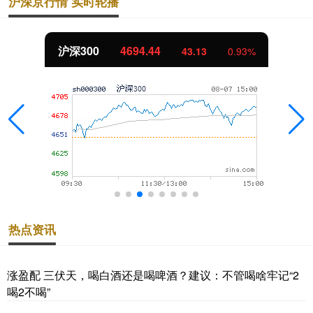
沪深京行情 实时轮播
沪深300
4694.44
43.13
0.93%
热点资讯
涨盈配 三伏天，喝白酒还是喝啤酒？建议：不管喝啥牢记“2
喝2不喝”