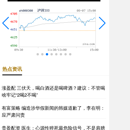
热点资讯
涨盈配 三伏天，喝白酒还是喝啤酒？建议：不管喝
啥牢记“2喝2不喝”
有富策略 编造涉华假新闻的韩媒道歉了，李在明：
应严肃问责
贵盈配资 医生：心源性猝死最危险信号，不是肩膀