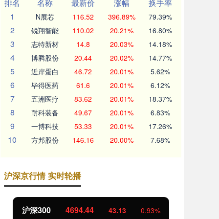
排名
名称
最新价
涨幅
换手率
1
N展芯
116.52
396.89%
79.39%
2
锐翔智能
110.02
20.21%
16.80%
3
志特新材
14.8
20.03%
14.18%
4
博腾股份
20.44
20.02%
14.77%
5
近岸蛋白
46.72
20.01%
5.62%
6
毕得医药
61.6
20.01%
6.12%
7
五洲医疗
83.62
20.01%
18.37%
8
耐科装备
49.67
20.01%
6.83%
9
一博科技
53.33
20.01%
17.26%
10
方邦股份
146.16
20.00%
7.68%
沪深京行情 实时轮播
沪深300
4694.44
北
43.13
0.93%