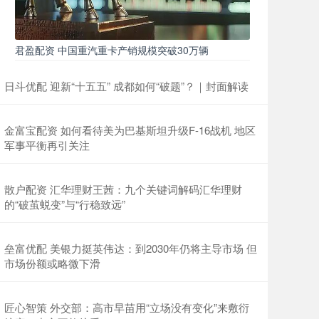
君盈配资 中国重汽重卡产销规模突破30万辆
日斗优配 迎新“十五五” 成都如何“破题”？｜封面解读
金富宝配资 如何看待美为巴基斯坦升级F-16战机 地区
军事平衡再引关注
散户配资 汇华理财王茜：九个关键词解码汇华理财
的“破茧蜕变”与“行稳致远”
垒富优配 美银力挺英伟达：到2030年仍将主导市场 但
市场份额或略微下滑
匠心智策 外交部：高市早苗用“立场没有变化”来敷衍