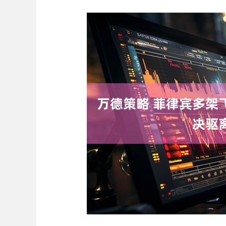
上证指数
3940.04
.40
2.13%
39.68
1.