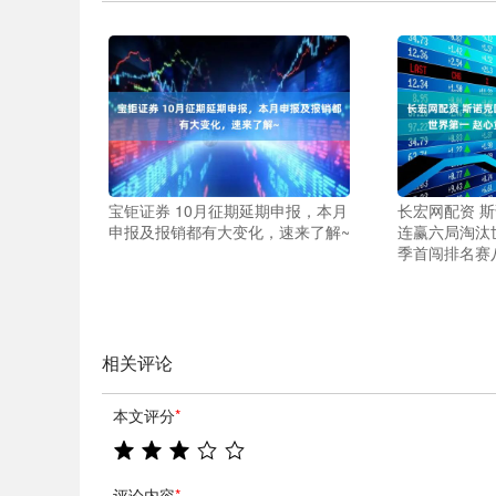
宝钜证券 10月征期延期申报，本月
长宏网配资 
申报及报销都有大变化，速来了解~
连赢六局淘汰
季首闯排名赛
相关评论
本文评分
*
评论内容
*