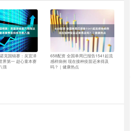
斯诺克国锦赛：吴宜泽
658配资 全国单周已报告1541起流
世界第一 赵心童本赛
感样病例 现在接种疫苗还来得及
八强
吗？｜健康热点