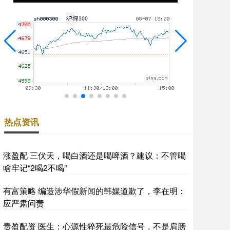
热点资讯
涨盈配 三伏天，喝白酒还是喝啤酒？建议：不管喝
啥牢记“2喝2不喝”
有富策略 编造涉华假新闻的韩媒道歉了，李在明：
应严肃问责
贵盈配资 医生：心源性猝死最危险信号，不是肩膀