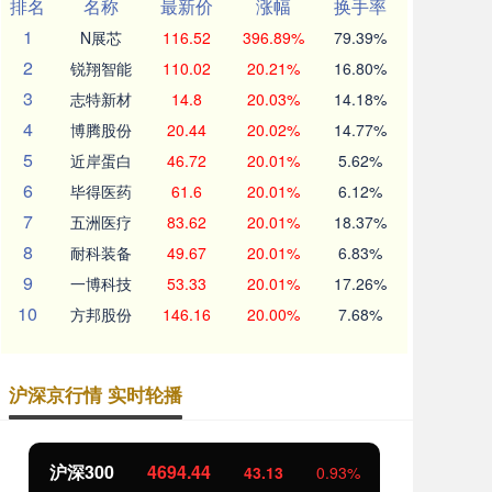
排名
名称
最新价
涨幅
换手率
1
N展芯
116.52
396.89%
79.39%
2
锐翔智能
110.02
20.21%
16.80%
3
志特新材
14.8
20.03%
14.18%
4
博腾股份
20.44
20.02%
14.77%
5
近岸蛋白
46.72
20.01%
5.62%
6
毕得医药
61.6
20.01%
6.12%
7
五洲医疗
83.62
20.01%
18.37%
8
耐科装备
49.67
20.01%
6.83%
9
一博科技
53.33
20.01%
17.26%
10
方邦股份
146.16
20.00%
7.68%
沪深京行情 实时轮播
沪深300
4694.44
北
43.13
0.93%