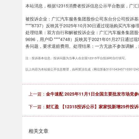
本站消息，根据12315消费者投诉信息公示平台数据，广
被投诉企业：广汇汽车服务集团股份公司东台分公司投诉基本信息：
****8737）反映其于2025年10月30日通过现场购
处理结果：双方自行和解被投诉企业：广汇汽车服务集团股份公
9696，用户ID ****4748）反映其于2021年01月
务问题，要求退赔费用。处理结果：一方无故不参加调解，
注：投诉基本信息、投诉问题为当事人在全国12315平台投诉时自行填写。
以上内容为本站据公开信息整理，由AI算法生成（网信算备3101043457103012
上一篇：
金牛速配 2025年11月1日全国主要批发市场党参(党
下一篇：
财汇盈 【12315投诉公示】家家悦新增25件
相关文章