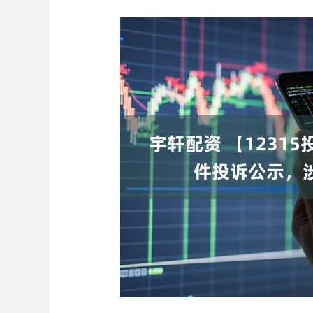
上证指数
3940.04
.40
2.13%
39.68
1.