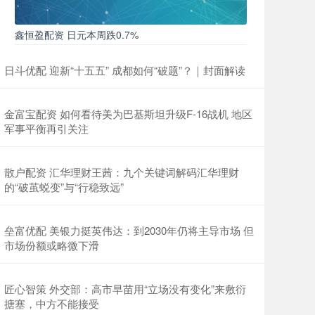
鑫恒盈配资 日元本周跌0.7%
日斗优配 迎新“十五五” 成都如何“破题”？｜封面解读
金富宝配资 如何看待美为巴基斯坦升级F-16战机 地区
军事平衡再引关注
散户配资 汇华理财王茜：九个关键词解码汇华理财
的“破茧蜕变”与“行稳致远”
垒富优配 美银力挺英伟达：到2030年仍将主导市场 但
市场份额或略微下滑
匠心智策 外交部：高市早苗用“立场没有变化”来敷衍
搪塞，中方不能接受